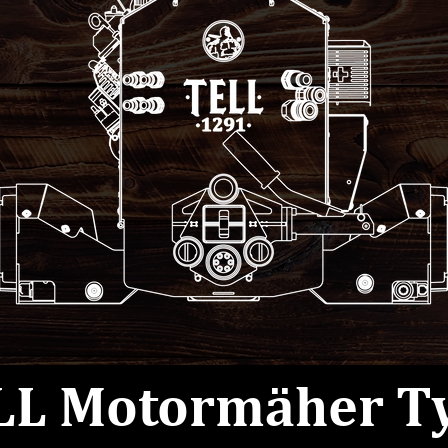
LL
Motormäher
Ty